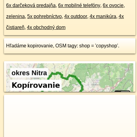
6x darčeková predajňa
,
6x mobilné telefóny
,
6x ovocie,
zelenina
,
5x pohrebníctvo
,
4x outdoor
,
4x manikúra
,
4x
čistiareň
,
4x obchodný dom
Hľadáme kopirovanie, OSM tagy: shop = 'copyshop'.