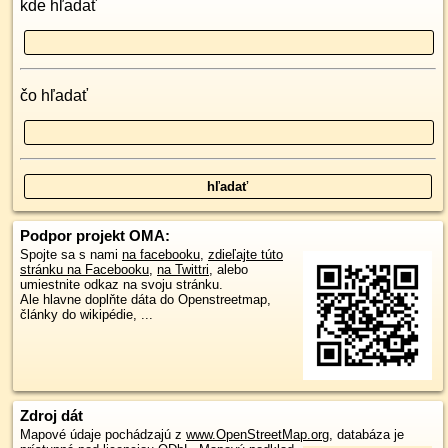
kde hľadať
čo hľadať
Podpor projekt OMA:
Spojte sa s nami
na facebooku
,
zdieľajte túto
stránku na Facebooku
,
na Twittri
, alebo
umiestnite odkaz na svoju stránku.
Ale hlavne doplňte dáta do Openstreetmap,
články do wikipédie, ...
Zdroj dát
Mapové údaje pochádzajú z
www.OpenStreetMap.org
, databáza je