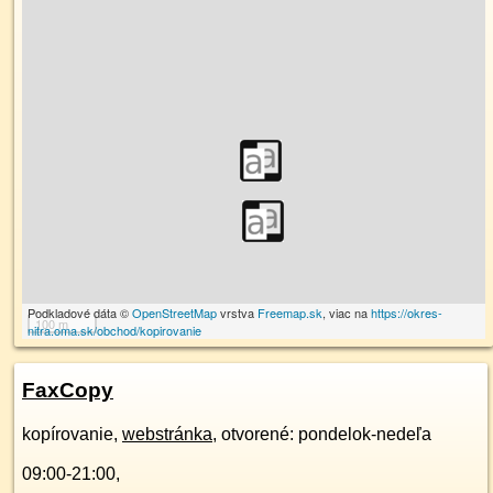
Podkladové dáta ©
OpenStreetMap
vrstva
Freemap.sk
, viac na
https://okres-
100 m
nitra.oma.sk/obchod/kopirovanie
FaxCopy
kopírovanie,
webstránka
, otvorené: pondelok-nedeľa
09:00-21:00,