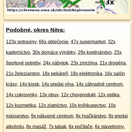
Podobné, okres Nitra:
123x potraviny
,
66x oblečenie
,
47x supermarket
,
32x
kaderníctvo
,
30x domáce výrobky
,
29x kvetinárstvo
,
25x
športové potreby
,
24x nábytok
,
23x zmrzlina
,
21x drogéria
,
21x železiarstvo
,
18x pekáreň
,
18x elektronika
,
16x salón
krásy
,
14x kiosk
,
14x predaj vína
,
14x záhradné centrum
,
14x cukrovinky
,
13x obuv
,
12x chovprodukt
,
12x optika
,
12x kozmetika
,
12x zlatníctvo
,
10x kníhkupectvo
,
10x
mäsiarstvo
,
9x nákupné centrum
,
9x hračkárstvo
,
9x predaj
alkoholu
,
8x masáž
,
7x tabak
,
6x počítače
,
6x stavebniny
,