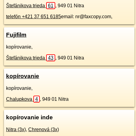
Štefánikova trieda
61
,
949 01
Nitra
telefón +421 37 651 6185
email: nr@faxcopy.com,
Fujifilm
kopírovanie,
Štefánikova trieda
43
,
949 01
Nitra
kopírovanie
kopírovanie,
Chalupkova
4
,
949 01
Nitra
kopírovanie inde
Nitra (3x)
,
Chrenová (3x)