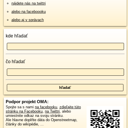
nájdete nás na twittri
alebo na faceboooku
alebo aj v správach
kde hľadať
čo hľadať
Podpor projekt OMA:
Spojte sa s nami
na facebooku
,
zdieľajte túto
stránku na Facebooku
,
na Twittri
, alebo
umiestnite odkaz na svoju stránku.
Ale hlavne doplňte dáta do Openstreetmap,
články do wikipédie, ...