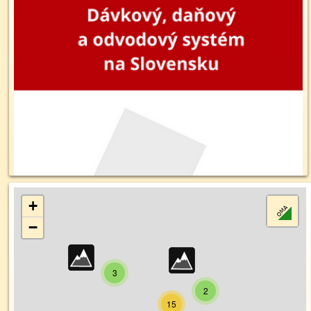
+
−
3
2
15