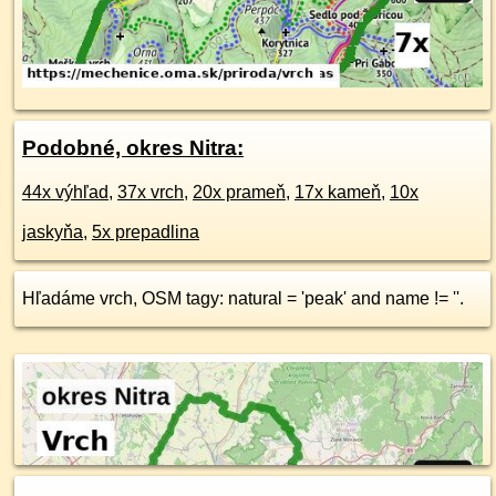
Podobné, okres Nitra:
44x výhľad
,
37x vrch
,
20x prameň
,
17x kameň
,
10x
jaskyňa
,
5x prepadlina
Hľadáme vrch, OSM tagy: natural = 'peak' and name != ''.