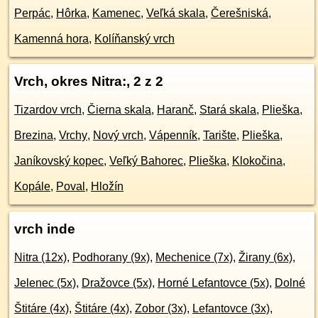
Perpác
,
Hôrka
,
Kamenec
,
Veľká skala
,
Čerešniská
,
Kamenná hora
,
Kolíňanský vrch
Vrch, okres Nitra:
, 2 z 2
Tizardov vrch
,
Čierna skala
,
Haranč
,
Stará skala
,
Plieška
,
Brezina
,
Vrchy
,
Nový vrch
,
Vápenník
,
Tarište
,
Plieška
,
Janíkovský kopec
,
Veľký Bahorec
,
Plieška
,
Klokočina
,
Kopále
,
Poval
,
Hložín
vrch inde
Nitra (12x)
,
Podhorany (9x)
,
Mechenice (7x)
,
Žirany (6x)
,
Jelenec (5x)
,
Dražovce (5x)
,
Horné Lefantovce (5x)
,
Dolné
Štitáre (4x)
,
Štitáre (4x)
,
Zobor (3x)
,
Lefantovce (3x)
,