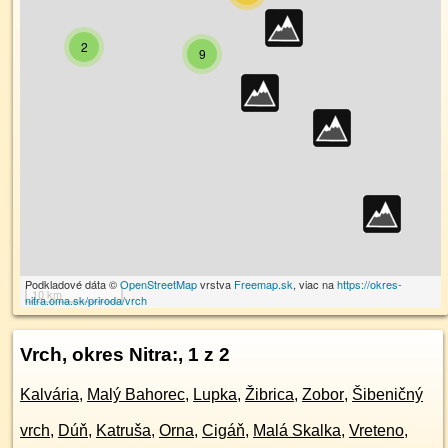
2
9
Podkladové dáta ©
OpenStreetMap
vrstva
Freemap.sk
, viac na
https://okres-
10 km
nitra.oma.sk/priroda/vrch
Vrch, okres Nitra:
, 1 z 2
Kalvária
,
Malý Bahorec
,
Lupka
,
Žibrica
,
Zobor
,
Šibeničný
vrch
,
Dúň
,
Katruša
,
Orna
,
Cigáň
,
Malá Skalka
,
Vreteno
,