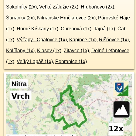
Sokolníky (2x)
,
Veľké Zálužie (2x)
,
Hruboňovo (2x)
,
Šurianky (2x)
,
Nitrianske Hrnčiarovce (2x)
,
Párovské Háje
(1x)
,
Horné Krškany (1x)
,
Chrenová (1x)
,
Tajná (1x)
,
Čab
(1x)
,
Výčapy - Opatovce (1x)
,
Kapince (1x)
,
Rišňovce (1x)
,
Kolíňany (1x)
,
Klasov (1x)
,
Žitavce (1x)
,
Dolné Lefantovce
(1x)
,
Veľký Lapáš (1x)
,
Pohranice (1x)